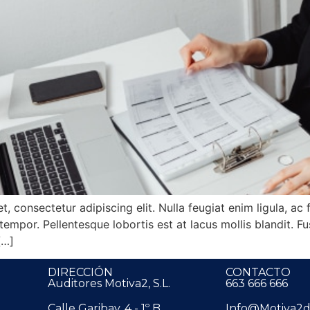
consectetur adipiscing elit. Nulla feugiat enim ligula, ac fa
s tempor. Pellentesque lobortis est at lacus mollis blandit. F
[…]
DIRECCIÓN
CONTACTO
Auditores Motiva2, S.L.
663 666 666
Calle Garibay, 4 - 1º B
Info@motiva2d