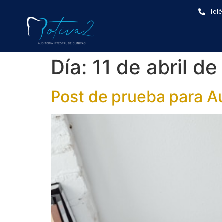
Tel
Día:
11 de abril d
Post de prueba para A