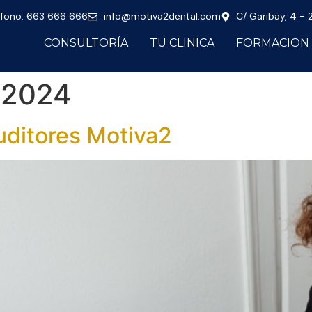
éfono: 663 666 666
info@motiva2dental.com
C/ Garibay, 4 -
CONSULTORÍA
TU CLINICA
FORMACION
e 2024
uditores Motiva2