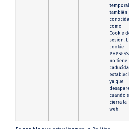
temporal
también
conocid
como
Cookie d
sesión. L
cookie
PHPSESS
no tiene
caducid
establec
ya que
desapar
cuando 
cierra la
web.