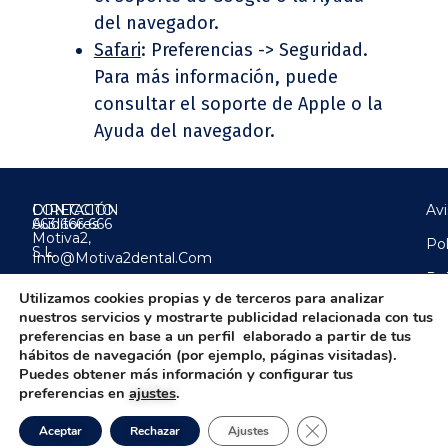
del navegador.
Safari
: Preferencias -> Seguridad.
Para más información, puede
consultar el soporte de Apple o la
Ayuda del navegador.
DIRECCIÓN
CONTACTO
Avi
Auditores
663 666 666
Motiva2,
Pol
S.L.
Info@motiva2dental.com
Pol
Calle
Utilizamos cookies propias y de terceros para analizar
Garibay,
4 - 1º B
nuestros servicios y mostrarte publicidad relacionada con tus
28007
preferencias en base a un perfil elaborado a partir de tus
-
hábitos de navegación (por ejemplo, páginas visitadas).
Madrid
Puedes obtener más información y configurar tus
preferencias en
ajustes
.
© 2024 – Auditores Motiva2, S.L | Hecho a mano y con
Cerrar el banner de 
Aceptar
Rechazar
Ajustes
mucho
por
UNBUENPLAN GROUP