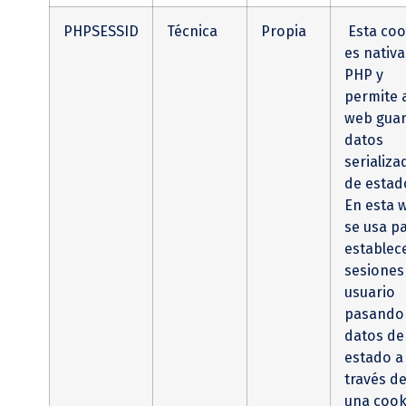
PHPSESSID
Técnica
Propia
Esta coo
es nativa
PHP y
permite a
web gua
datos
serializa
de estad
En esta 
se usa p
establec
sesiones
usuario
pasando
datos de
estado a
través d
una cook